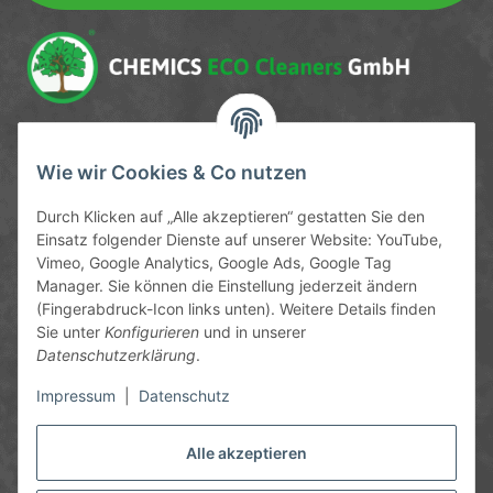
Newsletter Newsletter abonnieren
Service-Hotline
Wie wir Cookies & Co nutzen
09372 / 70 80 90
Durch Klicken auf „Alle akzeptieren“ gestatten Sie den
Mo-Fr, 09:00-12:00 | 13:00-17:00 Uhr
Einsatz folgender Dienste auf unserer Website: YouTube,
Vimeo, Google Analytics, Google Ads, Google Tag
Hinter den Straßenäckern 11-13
Manager. Sie können die Einstellung jederzeit ändern
63906 Erlenbach
(Fingerabdruck-Icon links unten). Weitere Details finden
Sie unter
Konfigurieren
und in unserer
info@chemics.eu
Datenschutzerklärung
.
Impressum
|
Datenschutz
Alle akzeptieren
Informationen