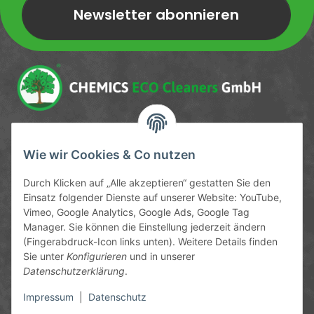
Newsletter abonnieren
Newsletter Newsletter abonnieren
Service-Hotline
Wie wir Cookies & Co nutzen
09372 / 70 80 90
Durch Klicken auf „Alle akzeptieren“ gestatten Sie den
Mo-Fr, 09:00-12:00 | 13:00-17:00 Uhr
Einsatz folgender Dienste auf unserer Website: YouTube,
Vimeo, Google Analytics, Google Ads, Google Tag
Hinter den Straßenäckern 11-13
Manager. Sie können die Einstellung jederzeit ändern
63906 Erlenbach
(Fingerabdruck-Icon links unten). Weitere Details finden
Sie unter
Konfigurieren
und in unserer
info@chemics.eu
Datenschutzerklärung
.
Impressum
|
Datenschutz