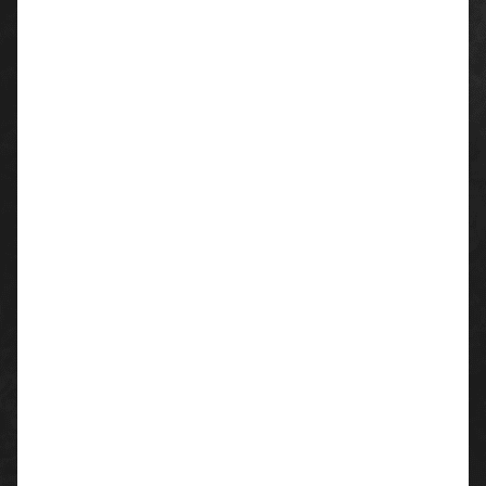
optimalen Sitz
Material:
70 % Baumwolle
30 % Polyester
Flächengewicht farbig 280 g/m² / weiß und
graumeliert 260 g/m²
Farben:
schwarz
graumeliert
rot
royal
weiß
flaschengrün
deep navy
Größen:
S - XXL