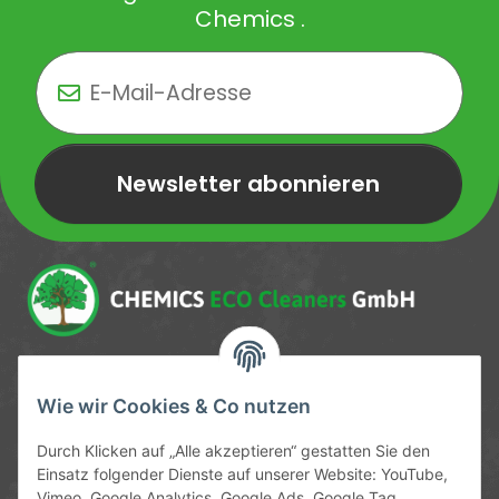
Chemics .
Newsletter abonnieren
Newsletter Newsletter abonnieren
Service-Hotline
Wie wir Cookies & Co nutzen
09372 / 70 80 90
Durch Klicken auf „Alle akzeptieren“ gestatten Sie den
Mo-Fr, 09:00-12:00 | 13:00-17:00 Uhr
Einsatz folgender Dienste auf unserer Website: YouTube,
Vimeo, Google Analytics, Google Ads, Google Tag