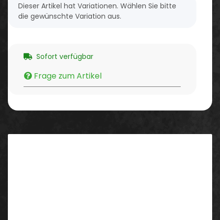
x
Dieser Artikel hat Variationen. Wählen Sie bitte
die gewünschte Variation aus.
Sofort verfügbar
Frage zum Artikel
Beschreibung
Eigenschaften/ Ausstattung:
mit Raglanärmeln und verdecktem Metall-
Reißverschluss.
Kragen mit Single-Jersey-Nackenband
Bündchen aus Baumwolle/Elastan-Ripp für einen