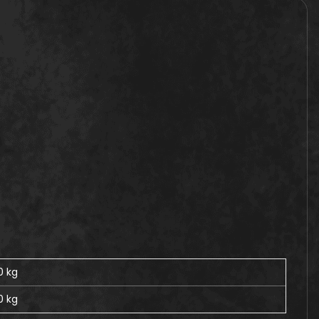
0 kg
0
kg