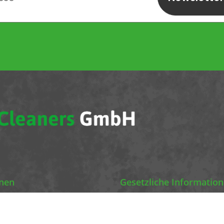
abonnieren
onen
Gesetzliche Informatio
Chemics Eco Cleaners
Datenschutz