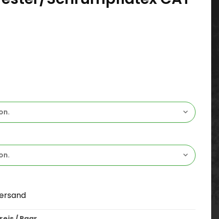
on.
on.
ersand
eis / Paar