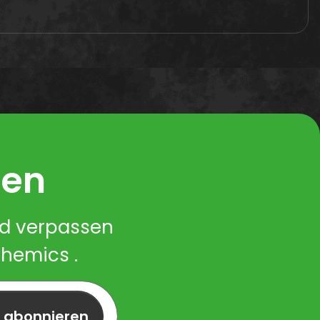
ren
nd verpassen
Chemics .
r abonnieren