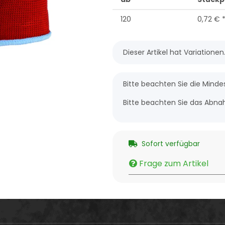
120
0,72 €
x
Dieser Artikel hat Variatione
x
Bitte beachten Sie die Mind
Bitte beachten Sie das Abnah
Sofort verfügbar
Frage zum Artikel