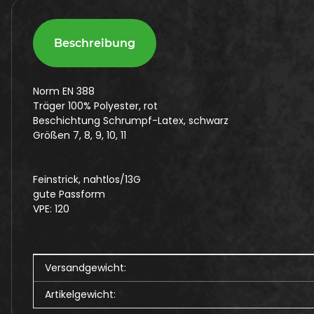
Beschreibung
Norm EN 388
Träger 100% Polyester, rot
Beschichtung Schrumpf-Latex, schwarz
Größen 7, 8, 9, 10, 11
Feinstrick, nahtlos/13G
gute Passform
VPE: 120
Produkteigenschaft
Wert
Versandgewicht:
Artikelgewicht: