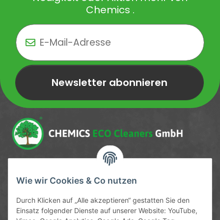
Chemics .
Newsletter abonnieren
Newsletter Newsletter abonnieren
Service-Hotline
Wie wir Cookies & Co nutzen
09372 / 70 80 90
Durch Klicken auf „Alle akzeptieren“ gestatten Sie den
Mo-Fr, 09:00-12:00 | 13:00-17:00 Uhr
Einsatz folgender Dienste auf unserer Website: YouTube,