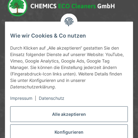
Service-Hotline
Wie wir Cookies & Co nutzen
09372 / 70 80 90
Durch Klicken auf „Alle akzeptieren“ gestatten Sie den
Mo-Fr, 09:00-12:00 | 13:00-17:00 Uhr
Einsatz folgender Dienste auf unserer Website: YouTube,
Vimeo, Google Analytics, Google Ads, Google Tag
Hinter den Straßenäckern 11-13
Manager. Sie können die Einstellung jederzeit ändern
63906 Erlenbach
(Fingerabdruck-Icon links unten). Weitere Details finden
Sie unter
Konfigurieren
und in unserer
info@chemics.eu
Datenschutzerklärung
.
Impressum
|
Datenschutz
Alle akzeptieren
Informationen
Gesetzliche Informationen
Konfigurieren