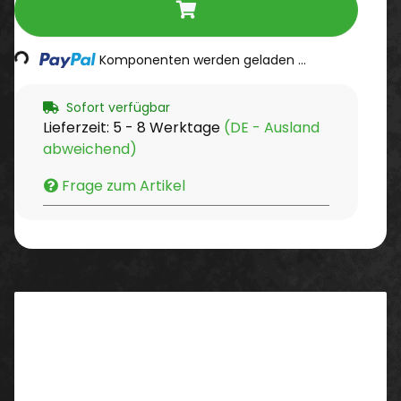
Loading...
Komponenten werden geladen ...
Sofort verfügbar
Lieferzeit:
5 - 8 Werktage
(DE - Ausland
abweichend)
Frage zum Artikel
Beschreibung
Beschreibung:
Der Glasreiniger bringt streifenfreien Glanz für