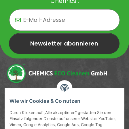
Chemics .
Newsletter abonnieren
Newsletter Newsletter abonnieren
Service-Hotline
Wie wir Cookies & Co nutzen
09372 / 70 80 90
Durch Klicken auf „Alle akzeptieren“ gestatten Sie den
Mo-Fr, 09:00-12:00 | 13:00-17:00 Uhr
Einsatz folgender Dienste auf unserer Website: YouTube,
Vimeo, Google Analytics, Google Ads, Google Tag
Hinter den Straßenäckern 11-13