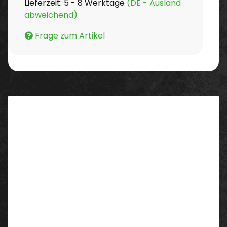
Lieferzeit:
5 - 8 Werktage
(DE - Ausland
abweichend)
Frage zum Artikel
Beschreibung
Kehrschaufel 300 x 310 mm - blau
PHB genehmigt
In folgenden Farben erhältlich:
weiß - blau - rot - gelb - grün - schwarz - orange -
violett