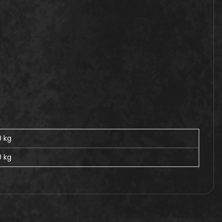
0 kg
0
kg