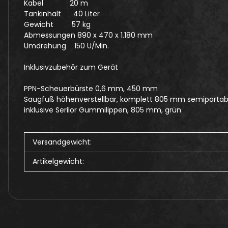
Kabel 20 m
Tankinhalt 40 Liter
Gewicht 57 kg
Abmessungen 890 x 470 x 1.180 mm
Umdrehung 150 U/Min.
Inklusivzubehör zum Gerät
PPN-Scheuerbürste 0,6 mm, 450 mm
Saugfuß höhenverstellbar, komplett 805 mm semipartab
inklusive Serilor Gummilippen, 805 mm, grün
Produkteigenschaft
Wert
Versandgewicht:
Artikelgewicht: