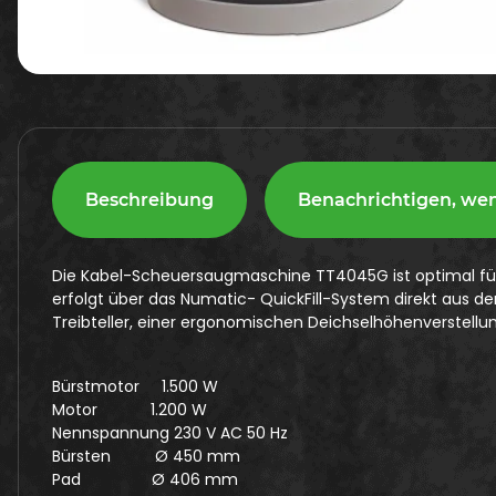
Beschreibung
Benachrichtigen, we
Die Kabel-Scheuersaugmaschine TT4045G ist optimal für d
erfolgt über das Numatic- QuickFill-System direkt aus 
Treibteller, einer ergonomischen Deichselhöhenverstell
Bürstmotor 1.500 W
Motor 1.200 W
Nennspannung 230 V AC 50 Hz
Bürsten Ø 450 mm
Pad Ø 406 mm