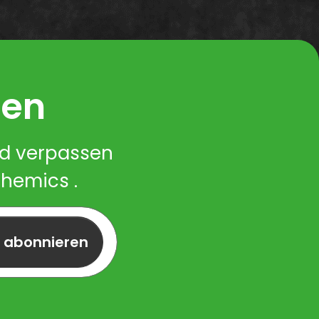
ren
nd verpassen
Chemics .
r abonnieren