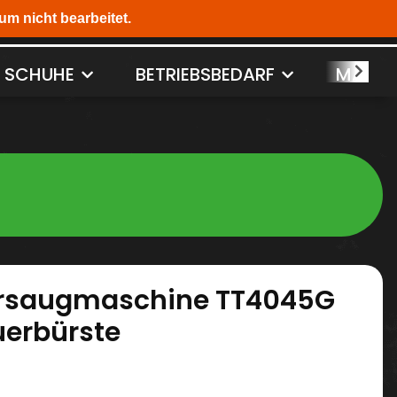
SCHUHE
BETRIEBSBEDARF
MASCH
rsaugmaschine TT4045G
erbürste