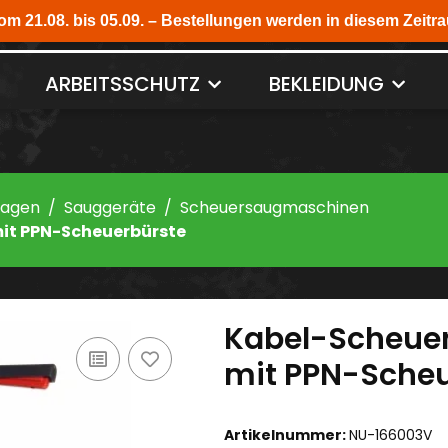
ARBEITSSCHUTZ
BEKLEIDUNG
Wagen
Sauggeräte
Scheuersaugmaschinen
t PPN-Scheuerbürste
Kabel-Scheue
mit PPN-Scheu
Artikelnummer:
NU-166003V