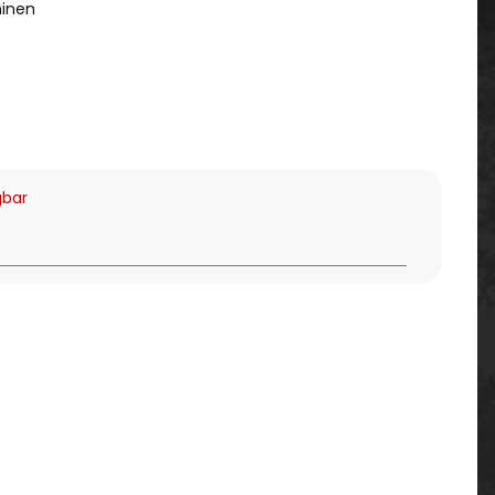
inen
gbar