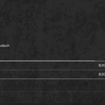
olisch
8,0
8,0