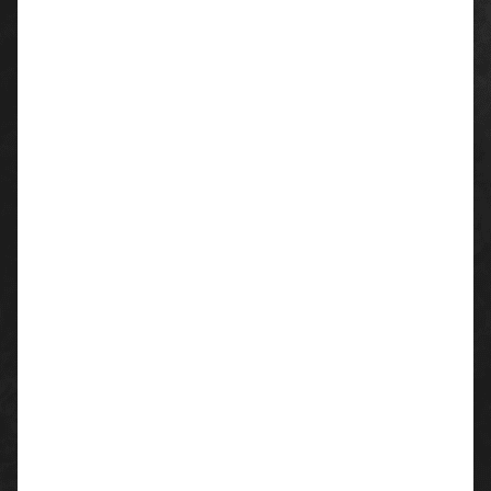
65% Polyester
35% Baumwolle
Flächengewicht: 215 g/m²
Farbe:
01 weiß
10 schwarz
21 bordeaux
Größen:
42 -64
Einsatzgebiete:
Gastronomie, Lebensmittelindustrie
Waschhinweise:
bis 95° waschbar
Trockner geeignet bei niedriger Temperatur
mäßig heiß bügeln 150° Grad
nicht bleichen