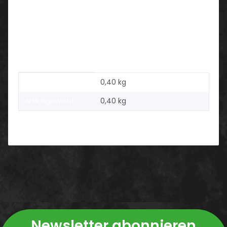
CLEAN DRESS - Industriewäsche geeignet!
Produkteigenschaft
Wert
Versandgewicht:
0,40 kg
Artikelgewicht:
0,40
kg
Newsletter abonnieren