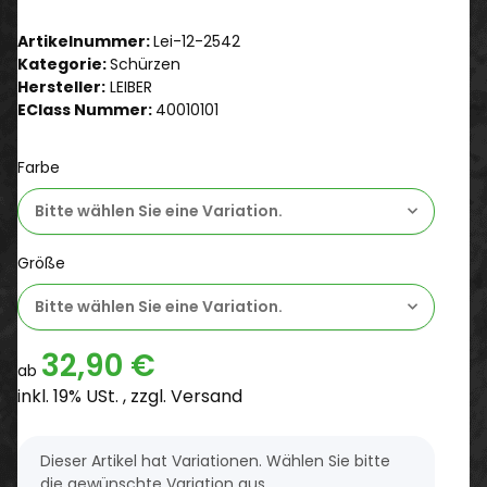
Artikelnummer:
Lei-12-2542
Kategorie:
Schürzen
Hersteller:
LEIBER
EClass Nummer:
40010101
Farbe
Bitte wählen Sie eine Variation.
Größe
Bitte wählen Sie eine Variation.
32,90 €
ab
inkl. 19% USt. , zzgl.
Versand
x
Dieser Artikel hat Variationen. Wählen Sie bitte
die gewünschte Variation aus.