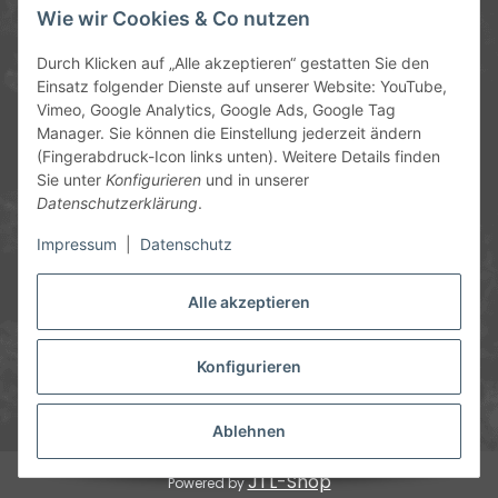
Service-Hotline
Wie wir Cookies & Co nutzen
09372 / 70 80 90
Durch Klicken auf „Alle akzeptieren“ gestatten Sie den
Mo-Fr, 09:00-12:00 | 13:00-17:00 Uhr
Einsatz folgender Dienste auf unserer Website: YouTube,
Vimeo, Google Analytics, Google Ads, Google Tag
Hinter den Straßenäckern 11-13
Manager. Sie können die Einstellung jederzeit ändern
63906 Erlenbach
(Fingerabdruck-Icon links unten). Weitere Details finden
Sie unter
Konfigurieren
und in unserer
info@chemics.eu
Datenschutzerklärung
.
Impressum
|
Datenschutz
Alle akzeptieren
Informationen
Gesetzliche Informationen
Konfigurieren
* Alle Preise inkl. gesetzlicher USt., zzgl.
Versand
und ggf.
Nachnahmegebühren, wenn nicht anders angegeben.
Ablehnen
JTL-Shop
Powered by