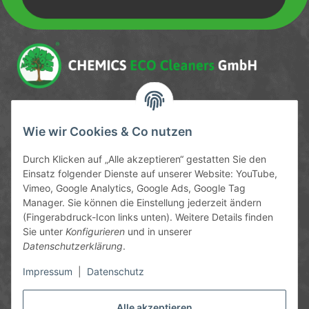
Newsletter Newsletter abonnieren
Service-Hotline
Wie wir Cookies & Co nutzen
09372 / 70 80 90
Durch Klicken auf „Alle akzeptieren“ gestatten Sie den
Mo-Fr, 09:00-12:00 | 13:00-17:00 Uhr
Einsatz folgender Dienste auf unserer Website: YouTube,
Vimeo, Google Analytics, Google Ads, Google Tag
Hinter den Straßenäckern 11-13
Manager. Sie können die Einstellung jederzeit ändern
63906 Erlenbach
(Fingerabdruck-Icon links unten). Weitere Details finden
Sie unter
Konfigurieren
und in unserer
info@chemics.eu
Datenschutzerklärung
.
Impressum
|
Datenschutz
Alle akzeptieren