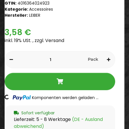
GTIN:
4016364024923
Kategorie:
Accessoires
Hersteller:
LEIBER
3,58 €
inkl. 19% USt. , zzgl.
Versand
Pack
Komponenten werden geladen ...
Loading...
Sofort verfügbar
Lieferzeit:
5 - 8 Werktage
(DE - Ausland
abweichend)