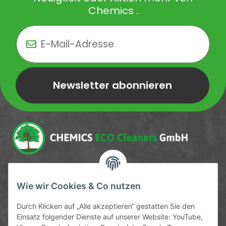
Chemics .
Newsletter abonnieren
Newsletter Newsletter abonnieren
Service-Hotline
Wie wir Cookies & Co nutzen
09372 / 70 80 90
Durch Klicken auf „Alle akzeptieren“ gestatten Sie den
Mo-Fr, 09:00-12:00 | 13:00-17:00 Uhr
Einsatz folgender Dienste auf unserer Website: YouTube,