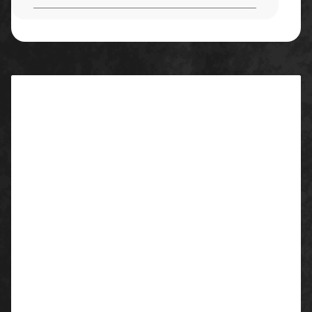
Beschreibung
Beschreibung:
Abdeckplane, extra starke Qualität, ca. 30 µ stark,
einzeln verpackt
Material:
Polyethylen
Größe:
4m x 5m = 20qm
Verpackungseinheit: