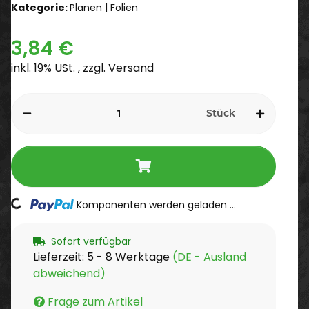
Kategorie:
Planen | Folien
3,84 €
inkl. 19% USt. , zzgl.
Versand
Stück
Loading...
Komponenten werden geladen ...
Sofort verfügbar
Lieferzeit:
5 - 8 Werktage
(DE - Ausland
abweichend)
Frage zum Artikel