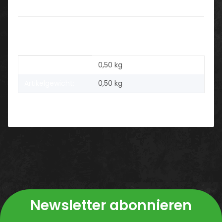
Karton
10 Stück
Produkteigenschaft
Wert
Versandgewicht:
0,50 kg
Artikelgewicht:
0,50
kg
Newsletter abonnieren