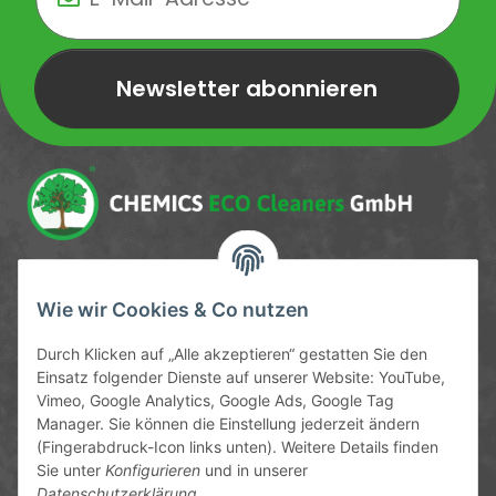
Newsletter abonnieren
Newsletter Newsletter abonnieren
Service-Hotline
Wie wir Cookies & Co nutzen
09372 / 70 80 90
Durch Klicken auf „Alle akzeptieren“ gestatten Sie den
Mo-Fr, 09:00-12:00 | 13:00-17:00 Uhr
Einsatz folgender Dienste auf unserer Website: YouTube,
Vimeo, Google Analytics, Google Ads, Google Tag
Hinter den Straßenäckern 11-13
Manager. Sie können die Einstellung jederzeit ändern
63906 Erlenbach
(Fingerabdruck-Icon links unten). Weitere Details finden
Sie unter
Konfigurieren
und in unserer
info@chemics.eu
Datenschutzerklärung
.