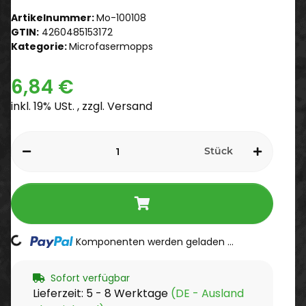
Artikelnummer:
Mo-100108
GTIN:
4260485153172
Kategorie:
Microfasermopps
6,84 €
inkl. 19% USt. , zzgl.
Versand
Stück
ding...
Komponenten werden geladen ...
Sofort verfügbar
Lieferzeit:
5 - 8 Werktage
(DE - Ausland