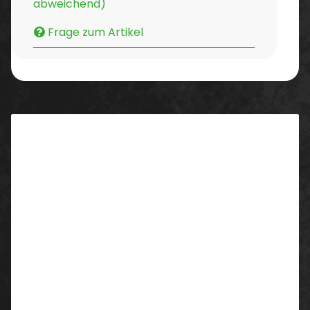
abweichend)
Frage zum Artikel
Beschreibung
Mikrofasermopp grau gestreift, mit groben Borsten
Der Mikrofasermopp mit grauen Borsten eignet sich
besonders gut für Steinböden, Fliesen, Feinsteinzeug,
Marmor etc.
Die groben Borsten erzeugen eine abrassive Wirkung.
Zu empfehlen bei mittleren bis stark unebenen
Böden und mittlerer bis starker Verschmutzung. Ideal