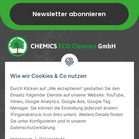
Newsletter abonnieren
Newsletter Newsletter abonnieren
Service-Hotline
Wie wir Cookies & Co nutzen
09372 / 70 80 90
Durch Klicken auf „Alle akzeptieren“ gestatten Sie den
Mo-Fr, 09:00-12:00 | 13:00-17:00 Uhr
Einsatz folgender Dienste auf unserer Website: YouTube,
Vimeo, Google Analytics, Google Ads, Google Tag
Hinter den Straßenäckern 11-13
Manager. Sie können die Einstellung jederzeit ändern
63906 Erlenbach
(Fingerabdruck-Icon links unten). Weitere Details finden
Sie unter
Konfigurieren
und in unserer
info@chemics.eu
Datenschutzerklärung
.
Impressum
|
Datenschutz