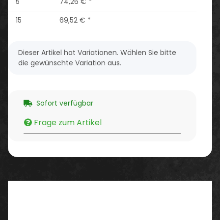
5
74,26 €
*
15
69,52 €
*
x
Dieser Artikel hat Variationen. Wählen Sie bitte
die gewünschte Variation aus.
Sofort verfügbar
Frage zum Artikel
Beschreibung
Eigenschaften/ Ausstattung: