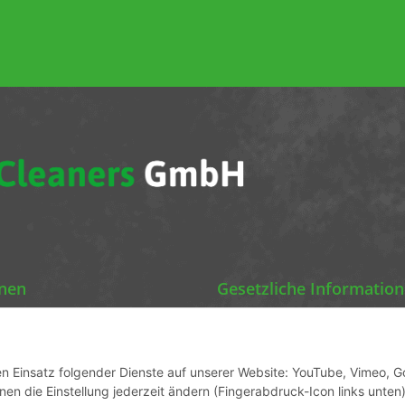
abonnieren
onen
Gesetzliche Informatio
Chemics Eco Cleaners
Datenschutz
AGB
den Einsatz folgender Dienste auf unserer Website: YouTube, Vimeo, G
en die Einstellung jederzeit ändern (Fingerabdruck-Icon links unten)
ormationen
Sitemap