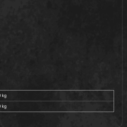
0 kg
0
kg