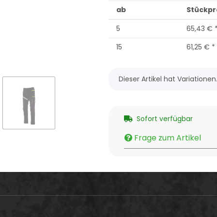
ab
Stückpre
5
65,43 €
15
61,25 €
*
x
Dieser Artikel hat Variatione
Sofort verfügbar
Frage zum Artikel