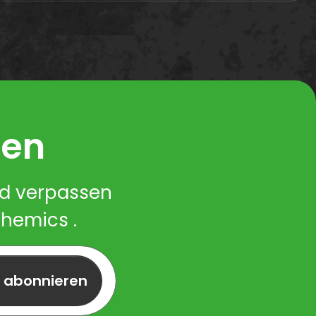
ren
nd verpassen
Chemics .
r abonnieren