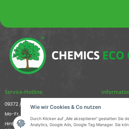
Newsletter Newsletter 
Service-Hotline
Informati
09372 / 70 80 90
Über uns ᐅ 
Wie wir Cookies & Co nutzen
Mo-Fr, 09:00-12:00 | 13:00-17:00 Uhr
Kontakt
Durch Klicken auf „Alle akzeptieren“ gestatten Sie 
Hinter den Straßenäckern 11-13
Analytics, Google Ads, Google Tag Manager. Sie könn
Versandinf