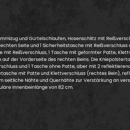
izug und Gürtelschlaufen, Hosenschlitz mit Reißverschlu
hten Seite und 1 Sicherheitstasche mit Reißverschluss auf
 mit Reißverschluss, 1 Tasche mit geformter Patte, Klett
en auf der Vorderseite des rechten Beins. Die Kniepolste
erschluss und 1 Tasche ohne Patte, aber mit 2 reflektiere
ytasche mit Patte und Klettverschluss (rechtes Bein), ref
 seitliche Nähte und Quernähte zur Verstärkung an versc
uläre Innenbeinlänge von 82 cm.