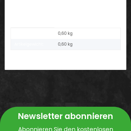
Größen:
XXS-5XL
Produkteigenschaft
Wert
Versandgewicht:
0,60 kg
Artikelgewicht:
0,60
kg
Newsletter abonnieren
Abonnieren Sie den kostenlosen