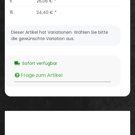
5
26,06 €
*
15
24,40 €
*
x
Dieser Artikel hat Variationen. Wählen Sie bitte
die gewünschte Variation aus.
Sofort verfügbar
Frage zum Artikel
Beschreibung
Eigenschaften/ Ausstattung: