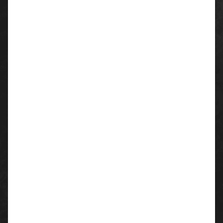
Ganzjährig tragbare Unisex-Hose mit seitlich
dehnbarem Bund und Gürtelschlaufen
2 klassisch geschnittene Vordertaschen, 1
Seitentasche mit LOCK SYSTEM,
1 Zollstocktasche, 1 offene Gesäßtasche und 1 mit
Patte und Klettverschluss
Hosenschlitz mit Reißverschluss und Knopf aus
Kunststoff
Nähte Ton in Ton, Reflexstreifen auf der
Gesäßtasche, Dreifachnähte
Twill
Material:
65% Polyester
35% Baumwolle
Flächengewicht: 250 g/m²
Farben:
marineblau
rauchgrau
schwarz