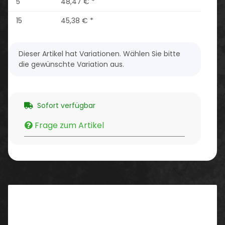
5
48,47 €
*
15
45,38 €
*
x
Dieser Artikel hat Variationen. Wählen Sie bitte
die gewünschte Variation aus.
Sofort verfügbar
Frage zum Artikel
Beschreibung
Eigenschaften/ Ausstattung: