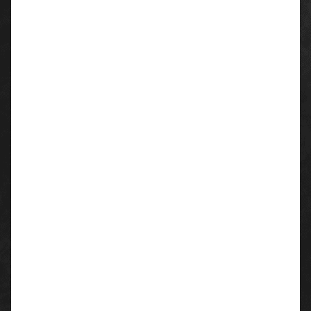
Herren-Jacke
Nylon
8 mm Reißverschluss aus Kunststoff mit
Metallschieber, Rippstrickbündchen an Ärmeln und
Taille, 2 Außentaschen mit verdecktem
Reißverschluss. Innenseite: wattiert, Mikrofleece im
Kragen und in der Rückenpartie, 1
Reißverschlusstasche mit Kabelöffnung für das
Smartphone, Reißverschluss in Brusthöhe und am
Rücken zum einfacheren Veredeln mit Druck und
Stick.
Material:
100% Nylon
Flächengewicht: 105 g/m²
wasserdicht
winddicht
waschbar:30°C
Farben:
militärgrün