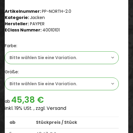
Artikelnummer:
PP-NORTH-2.0
Kategorie:
Jacken
Hersteller:
PAYPER
EClass Nummer:
40010101
Farbe:
Bitte wählen Sie eine Variation.
Größe:
Bitte wählen Sie eine Variation.
45,38 €
ab
inkl. 19% USt. , zzgl.
Versand
ab
Stückpreis / Stück