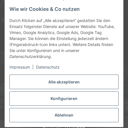
Service-Hotline
Wie wir Cookies & Co nutzen
09372 / 70 80 90
Durch Klicken auf „Alle akzeptieren“ gestatten Sie den
Mo-Fr, 09:00-12:00 | 13:00-17:00 Uhr
Einsatz folgender Dienste auf unserer Website: YouTube,
Vimeo, Google Analytics, Google Ads, Google Tag
Hinter den Straßenäckern 11-13
Manager. Sie können die Einstellung jederzeit ändern
63906 Erlenbach
(Fingerabdruck-Icon links unten). Weitere Details finden
Sie unter
Konfigurieren
und in unserer
info@chemics.eu
Datenschutzerklärung
.
Impressum
|
Datenschutz
Alle akzeptieren
Informationen
Gesetzliche Informationen
Konfigurieren
* Alle Preise inkl. gesetzlicher USt., zzgl.
Versand
und ggf.
Nachnahmegebühren, wenn nicht anders angegeben.
Ablehnen