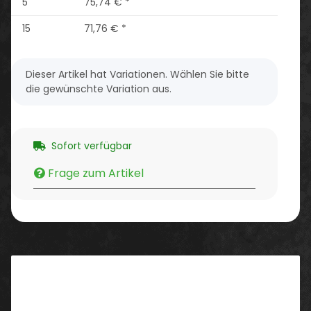
5
75,74 €
*
15
71,76 €
*
x
Dieser Artikel hat Variationen. Wählen Sie bitte
die gewünschte Variation aus.
Sofort verfügbar
Frage zum Artikel
Beschreibung
Eigenschaften/ Ausstattung: