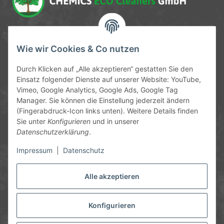
Service-Hotline
Wie wir Cookies & Co nutzen
09372 / 70 80 90
Durch Klicken auf „Alle akzeptieren“ gestatten Sie den
Mo-Fr, 09:00-12:00 | 13:00-17:00 Uhr
Einsatz folgender Dienste auf unserer Website: YouTube,
Vimeo, Google Analytics, Google Ads, Google Tag
Hinter den Straßenäckern 11-13
Manager. Sie können die Einstellung jederzeit ändern
63906 Erlenbach
(Fingerabdruck-Icon links unten). Weitere Details finden
Sie unter
Konfigurieren
und in unserer
info@chemics.eu
Datenschutzerklärung
.
Impressum
|
Datenschutz
Alle akzeptieren
Informationen
Gesetzliche Informationen
Konfigurieren
* Alle Preise inkl. gesetzlicher USt., zzgl.
Versand
und ggf.