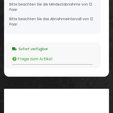
x
Bitte beachten Sie die Mindestabnahme von 12
Paar.
Bitte beachten Sie das Abnahmeintervall von 12
Paar.
Sofort verfügbar
Frage zum Artikel
Beschreibung
Trägermaterial: 100% Polyester
Beschichtung: 100% Nitril