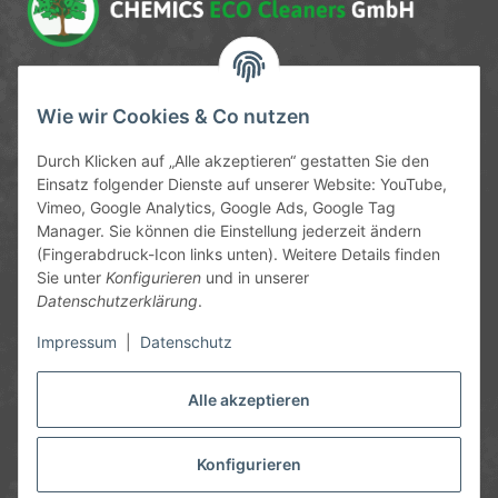
Service-Hotline
Wie wir Cookies & Co nutzen
09372 / 70 80 90
Durch Klicken auf „Alle akzeptieren“ gestatten Sie den
Mo-Fr, 09:00-12:00 | 13:00-17:00 Uhr
Einsatz folgender Dienste auf unserer Website: YouTube,
Vimeo, Google Analytics, Google Ads, Google Tag
Hinter den Straßenäckern 11-13
Manager. Sie können die Einstellung jederzeit ändern
63906 Erlenbach
(Fingerabdruck-Icon links unten). Weitere Details finden
Sie unter
Konfigurieren
und in unserer
info@chemics.eu
Datenschutzerklärung
.
Impressum
|
Datenschutz
Alle akzeptieren
Informationen
Gesetzliche Informationen
Konfigurieren
* Alle Preise inkl. gesetzlicher USt., zzgl.
Versand
und ggf.