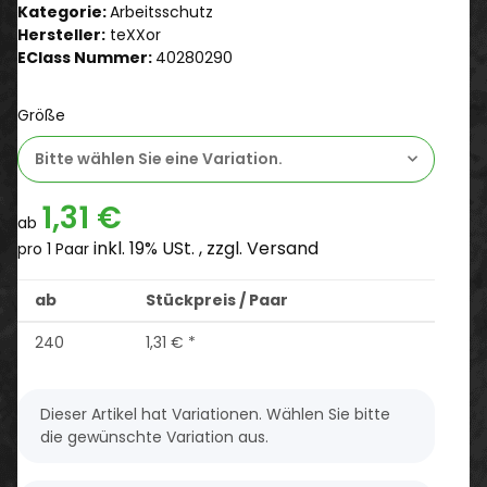
Kategorie:
Arbeitsschutz
Hersteller:
teXXor
EClass Nummer:
40280290
Größe
Bitte wählen Sie eine Variation.
1,31 €
ab
inkl. 19% USt. , zzgl.
Versand
pro 1 Paar
ab
Stückpreis / Paar
240
1,31 €
*
x
Dieser Artikel hat Variationen. Wählen Sie bitte
die gewünschte Variation aus.