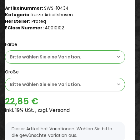
Artikelnummer:
SWS-10434
Kategorie:
kurze Arbeitshosen
Hersteller:
Proteq
EClass Nummer:
40010102
Farbe
Bitte wählen Sie eine Variation.
Größe
Bitte wählen Sie eine Variation.
22,85 €
inkl. 19% USt. , zzgl.
Versand
x
Dieser Artikel hat Variationen. Wählen Sie bitte
die gewünschte Variation aus.