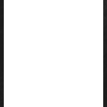
Verstärkte Tasche
Verstellbare Rückenelastik
Material:
65% Polyester
35% Baumwolle
Flächengewicht: ca. 245 g/m²
PESCO 61
Farben:
zementgrau
navy
schwarz
Größen:
42 -68
Waschhinweise:
60º Waschen