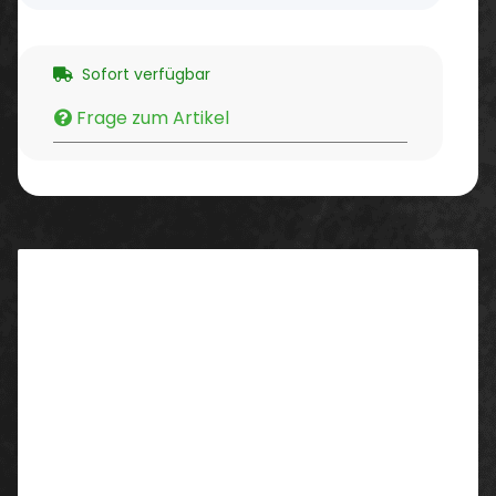
Sofort verfügbar
Frage zum Artikel
Beschreibung
Eigenschaften/ Ausstattung:
Jeansknopf und Reißverschluss
2 Schubtaschen
Schenkelktasche
Stiftefach
Zollstocktasche
Handytasche