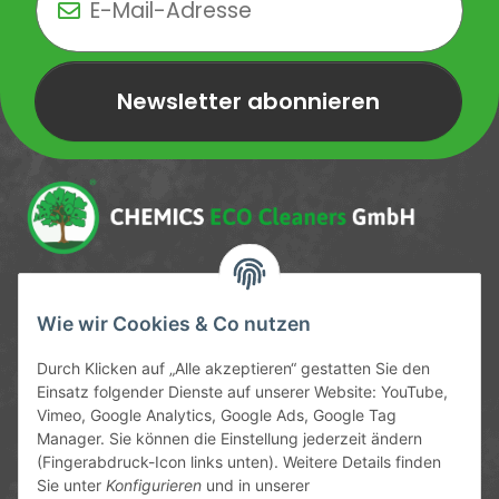
Newsletter abonnieren
Newsletter Newsletter abonnieren
Service-Hotline
Wie wir Cookies & Co nutzen
09372 / 70 80 90
Durch Klicken auf „Alle akzeptieren“ gestatten Sie den
Mo-Fr, 09:00-12:00 | 13:00-17:00 Uhr
Einsatz folgender Dienste auf unserer Website: YouTube,
Vimeo, Google Analytics, Google Ads, Google Tag
Hinter den Straßenäckern 11-13
Manager. Sie können die Einstellung jederzeit ändern
63906 Erlenbach
(Fingerabdruck-Icon links unten). Weitere Details finden
Sie unter
Konfigurieren
und in unserer