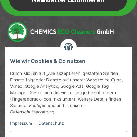
Newsletter Newsletter abonnieren
Service-Hotline
Wie wir Cookies & Co nutzen
09372 / 70 80 90
Durch Klicken auf „Alle akzeptieren“ gestatten Sie den
Mo-Fr, 09:00-12:00 | 13:00-17:00 Uhr
Einsatz folgender Dienste auf unserer Website: YouTube,
Vimeo, Google Analytics, Google Ads, Google Tag
Hinter den Straßenäckern 11-13
Manager. Sie können die Einstellung jederzeit ändern
63906 Erlenbach
(Fingerabdruck-Icon links unten). Weitere Details finden
Sie unter
Konfigurieren
und in unserer
info@chemics.eu
Datenschutzerklärung
.
Impressum
|
Datenschutz