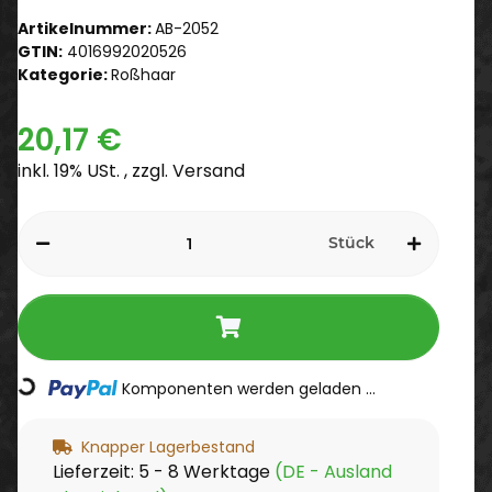
Artikelnummer:
AB-2052
GTIN:
4016992020526
Kategorie:
Roßhaar
20,17 €
inkl. 19% USt. , zzgl.
Versand
Stück
Loading...
Komponenten werden geladen ...
Knapper Lagerbestand
Lieferzeit:
5 - 8 Werktage
(DE - Ausland