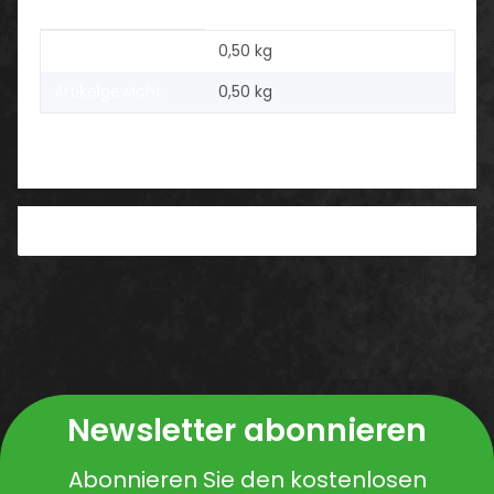
Produkteigenschaft
Wert
Versandgewicht:
0,50 kg
Artikelgewicht:
0,50
kg
Benachrichtigen, wenn verfügbar
Newsletter abonnieren
Abonnieren Sie den kostenlosen