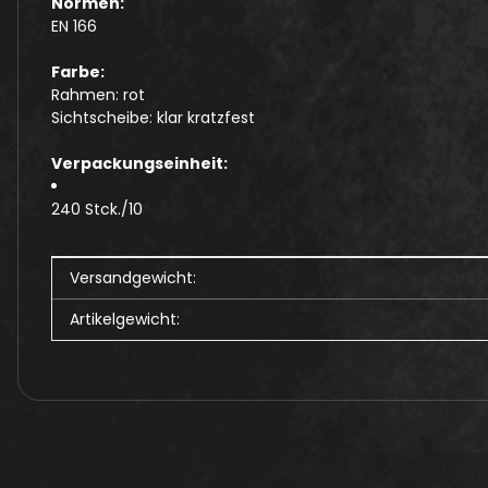
Normen:
EN 166
Farbe:
Rahmen: rot
Sichtscheibe: klar kratzfest
Verpackungseinheit:
240 Stck./10
Produkteigenschaft
Wert
Versandgewicht:
Artikelgewicht: