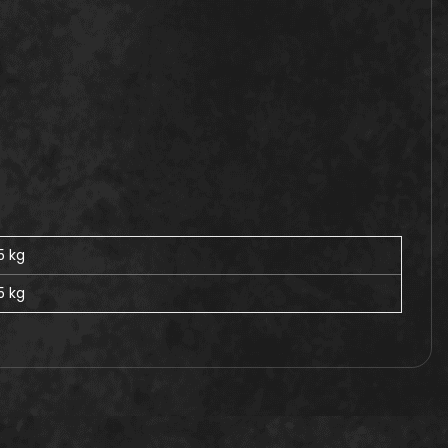
5 kg
5
kg