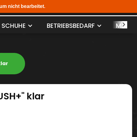
SCHUHE
BETRIEBSBEDARF
MASCH
klar
USH+" klar