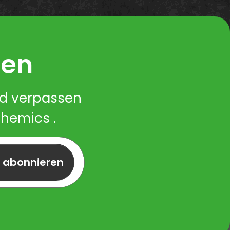
ren
nd verpassen
Chemics .
r abonnieren