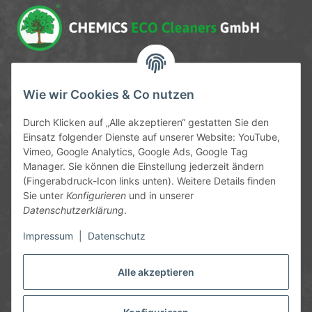
Service-Hotline
Wie wir Cookies & Co nutzen
09372 / 70 80 90
Durch Klicken auf „Alle akzeptieren“ gestatten Sie den
Mo-Fr, 09:00-12:00 | 13:00-17:00 Uhr
Einsatz folgender Dienste auf unserer Website: YouTube,
Vimeo, Google Analytics, Google Ads, Google Tag
Hinter den Straßenäckern 11-13
Manager. Sie können die Einstellung jederzeit ändern
63906 Erlenbach
(Fingerabdruck-Icon links unten). Weitere Details finden
Sie unter
Konfigurieren
und in unserer
info@chemics.eu
Datenschutzerklärung
.
Impressum
|
Datenschutz
Alle akzeptieren
Informationen
Gesetzliche Informationen