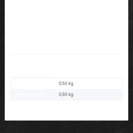
Polyethylen
Größen:
1000mm x 100m
Verpackungseinheit:
Karton
10 Stück
Produkteigenschaft
Wert
Versandgewicht:
0,50 kg
Artikelgewicht:
0,50
kg