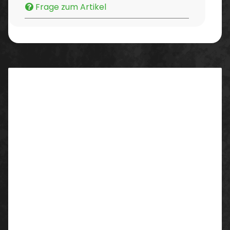
Frage zum Artikel
Beschreibung
Eigenschaften:
widerstandsfähige, einseitig beschichtete PE-
Schutzfolie
beständig gegen Wasser, Öl, mechanische
Beschädigungen und viele chemische Stoffe
zum schützen von Glasflächen, Treppen und Stein
rückstandsfreie Entfernung auch nach längerer
Zeit
Material: