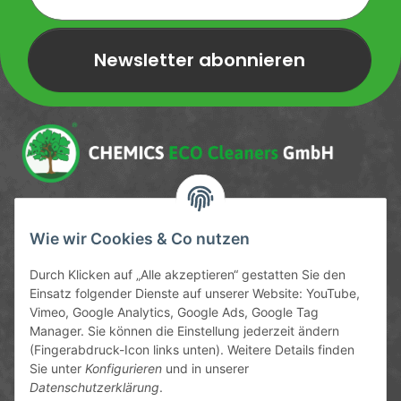
Newsletter abonnieren
Newsletter Newsletter abonnieren
Service-Hotline
Wie wir Cookies & Co nutzen
09372 / 70 80 90
Durch Klicken auf „Alle akzeptieren“ gestatten Sie den
Mo-Fr, 09:00-12:00 | 13:00-17:00 Uhr
Einsatz folgender Dienste auf unserer Website: YouTube,
Vimeo, Google Analytics, Google Ads, Google Tag
Hinter den Straßenäckern 11-13
Manager. Sie können die Einstellung jederzeit ändern
63906 Erlenbach
(Fingerabdruck-Icon links unten). Weitere Details finden
Sie unter
Konfigurieren
und in unserer
info@chemics.eu
Datenschutzerklärung
.