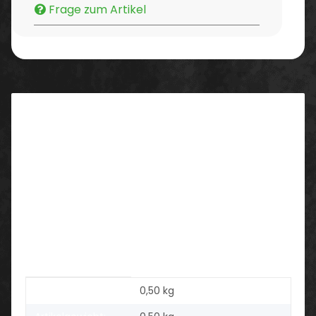
Frage zum Artikel
Beschreibung
Seifenspender
Farbe: weiß
VE = 1 Stück
Beschreibung:
Kunststoff
nachfüllbar
Produkteigenschaft
Wert
Versandgewicht:
0,50 kg