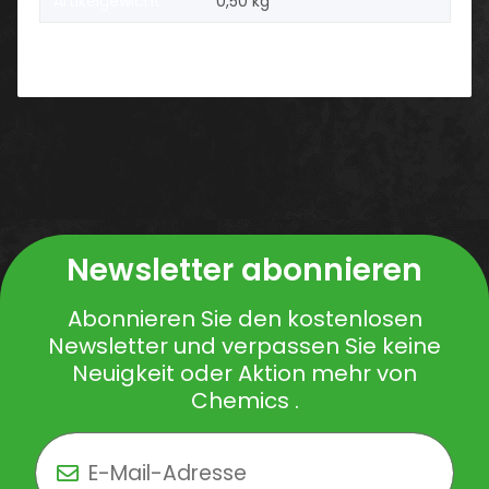
Artikelgewicht:
0,50
kg
Newsletter abonnieren
Abonnieren Sie den kostenlosen
Newsletter und verpassen Sie keine
Neuigkeit oder Aktion mehr von
Chemics .