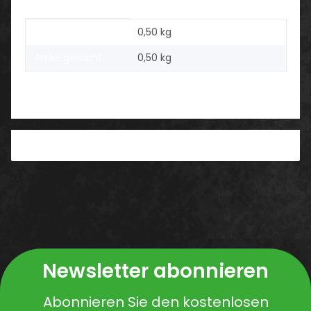
Produkteigenschaft
Wert
Versandgewicht:
0,50 kg
Artikelgewicht:
0,50
kg
Benachrichtigen, wenn verfügbar
Newsletter abonnieren
Abonnieren Sie den kostenlosen