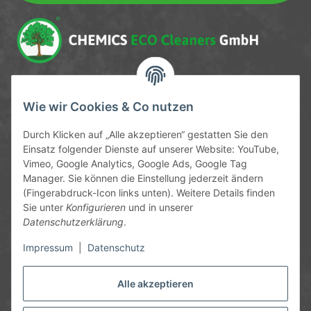
Service-Hotline
Wie wir Cookies & Co nutzen
09372 / 70 80 90
Durch Klicken auf „Alle akzeptieren“ gestatten Sie den
Mo-Fr, 09:00-12:00 | 13:00-17:00 Uhr
Einsatz folgender Dienste auf unserer Website: YouTube,
Vimeo, Google Analytics, Google Ads, Google Tag
Hinter den Straßenäckern 11-13
Manager. Sie können die Einstellung jederzeit ändern
63906 Erlenbach
(Fingerabdruck-Icon links unten). Weitere Details finden
Sie unter
Konfigurieren
und in unserer
info@chemics.eu
Datenschutzerklärung
.
Impressum
|
Datenschutz
Alle akzeptieren
Informationen
Gesetzliche Informationen