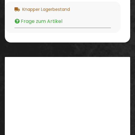
Knapper Lagerbestand
Frage zum Artikel
Beschreibung
• Schaft aus schwarzem Glattleder
• angenähte gepolsterte Staublasche aus
Textilmaterial
• Verschluss mit Kunststoffschnellschnür-Ösen
• herausnehmbares, anatomisches Fußbett mit
Dämpfung aus Gel im Fersenbereich
• ergonomisch geformter, gepolsterter Schaftrand
aus syntetischem Material
• Reflexmaterial an den Seiten und im Fersenbereich