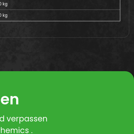
0 kg
0
kg
ren
nd verpassen
Chemics .