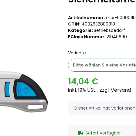
Artikelnummer:
mar-50000110
GTIN:
4002632800818
Kategorie:
Betriebsbedarf
EClass Nummer:
21040690
Variante
Bitte wählen Sie eine Variati
14,04 €
inkl. 19% USt. , zzgl.
Versand
x
Dieser Artikel hat Variatione
Sofort verfügbar