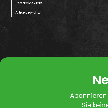
Produkteigenschaft
Wert
Versandgewicht:
Artikelgewicht:
Ne
Abonnieren 
Sie kein