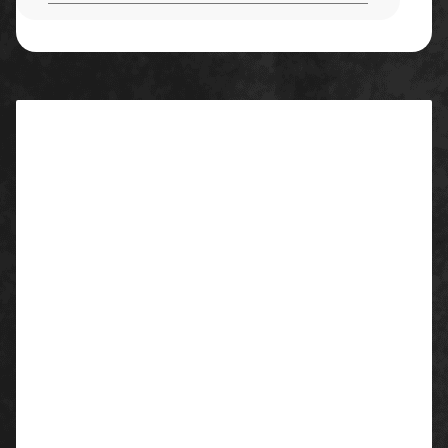
Beschreibung
Spritzlackiereroverall LintProof
hochgeschlossen mit Stehkragen, Leiste mit 2-
Wegereißverschluß, 2 aufgesetzte
Brusttaschen mit Patten
und Klettverschluss, 2 aufgesetzte
Seitentaschen, 1
Gesäßtasche mit Klettverschluss, 1
Meterstabstasche,