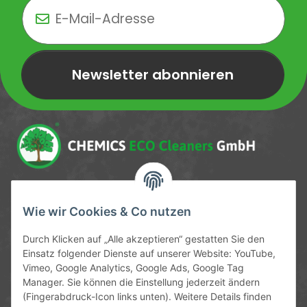
Newsletter abonnieren
Newsletter Newsletter abonnieren
Service-Hotline
Wie wir Cookies & Co nutzen
09372 / 70 80 90
Durch Klicken auf „Alle akzeptieren“ gestatten Sie den
Mo-Fr, 09:00-12:00 | 13:00-17:00 Uhr
Einsatz folgender Dienste auf unserer Website: YouTube,
Vimeo, Google Analytics, Google Ads, Google Tag
Hinter den Straßenäckern 11-13
Manager. Sie können die Einstellung jederzeit ändern
63906 Erlenbach
(Fingerabdruck-Icon links unten). Weitere Details finden