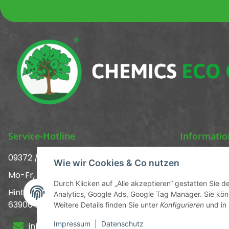
Service-Hotline
Informati
09372 / 70 80 90
Über uns ᐅ 
Wie wir Cookies & Co nutzen
Mo-Fr, 09:00-12:00 | 13:00-17:00 Uhr
Kontakt
Durch Klicken auf „Alle akzeptieren“ gestatten Sie 
Hinter den Straßenäckern 11-13
Analytics, Google Ads, Google Tag Manager. Sie könn
Versandinf
63906 Erlenbach
Weitere Details finden Sie unter
Konfigurieren
und in
Newsletter
Impressum
|
Datenschutz
info@chemics.eu