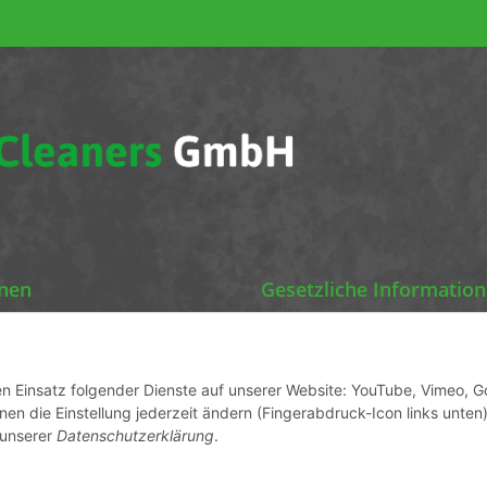
onen
Gesetzliche Informatio
Chemics Eco Cleaners
Datenschutz
AGB
den Einsatz folgender Dienste auf unserer Website: YouTube, Vimeo, G
en die Einstellung jederzeit ändern (Fingerabdruck-Icon links unten)
ormationen
Sitemap
 unserer
Datenschutzerklärung
.
Impressum