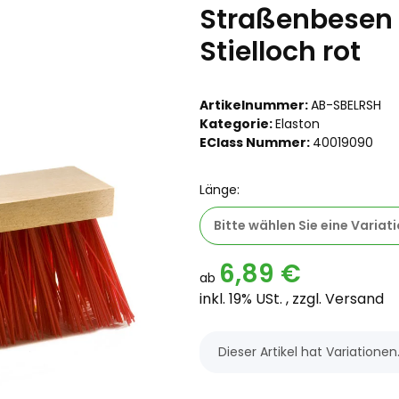
Straßenbesen E
Stielloch rot
Artikelnummer:
AB-SBELRSH
Kategorie:
Elaston
EClass Nummer:
40019090
Länge:
Bitte wählen Sie eine Variati
6,89 €
ab
inkl. 19% USt. , zzgl.
Versand
x
Dieser Artikel hat Variatione