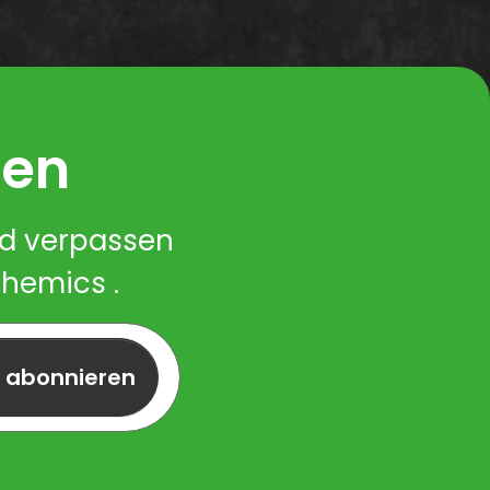
ren
nd verpassen
Chemics .
r abonnieren