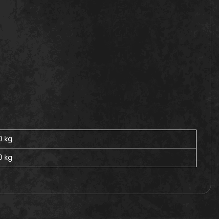
0 kg
0
kg