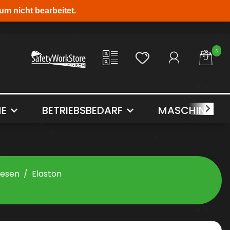
0
E
BETRIEBSBEDARF
MASCHINEN 
esen
Elaston