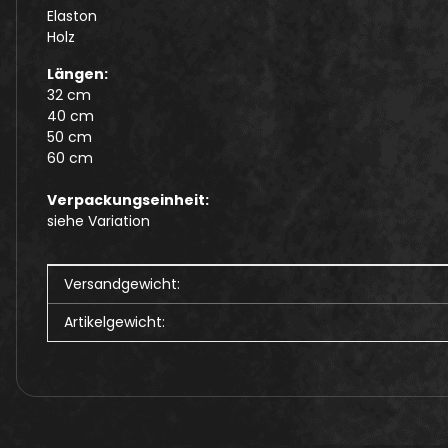
Elaston
Holz
Längen:
32 cm
40 cm
50 cm
60 cm
Verpackungseinheit:
siehe Variation
Produkteigenschaft
Wert
Versandgewicht:
Artikelgewicht: