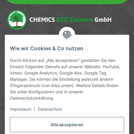
Newsletter Newsletter abonnieren
Service-Hotline
Wie wir Cookies & Co nutzen
09372 / 70 80 90
Durch Klicken auf „Alle akzeptieren“ gestatten Sie den
Mo-Fr, 09:00-12:00 | 13:00-17:00 Uhr
Einsatz folgender Dienste auf unserer Website: YouTube,
Vimeo, Google Analytics, Google Ads, Google Tag
Hinter den Straßenäckern 11-13
Manager. Sie können die Einstellung jederzeit ändern
63906 Erlenbach
(Fingerabdruck-Icon links unten). Weitere Details finden
Sie unter
Konfigurieren
und in unserer
info@chemics.eu
Datenschutzerklärung
.
Impressum
|
Datenschutz
Alle akzeptieren
Informationen