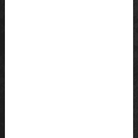
Eigenschaften:
UV 400-Schutz
Set beteht aus Brille, Polsterung, Kopfband
Polsterung, schwarz: Schaumstoff, vorinstalliert,
abnehmbar
Bügel: vorinstalliert, elastisch nicht abnehmbar
Kopfband, schwarz: elastisch,
längenverstellbar, zur Montage an den Bügeln
kratzfeste Beschichtung
einzeln verpackt mit Eurolochung
Gewicht: ca. 30 g (ca. 36 g mit Polsterung, ca.
46 g mit Polsterung und Kopfband)
Material:
Polycarbonat
Farbe:
Tragkörper: schwarz/grün