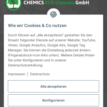
Service-Hotline
Wie wir Cookies & Co nutzen
09372 / 70 80 90
Durch Klicken auf „Alle akzeptieren“ gestatten Sie den
Mo-Fr, 09:00-12:00 | 13:00-17:00 Uhr
Einsatz folgender Dienste auf unserer Website: YouTube,
Vimeo, Google Analytics, Google Ads, Google Tag
Hinter den Straßenäckern 11-13
Manager. Sie können die Einstellung jederzeit ändern
63906 Erlenbach
(Fingerabdruck-Icon links unten). Weitere Details finden
Sie unter
Konfigurieren
und in unserer
info@chemics.eu
Datenschutzerklärung
.
Impressum
|
Datenschutz
Alle akzeptieren
Informationen
Gesetzliche Informationen
Konfigurieren
* Alle Preise inkl. gesetzlicher USt., zzgl.
Versand
und ggf.