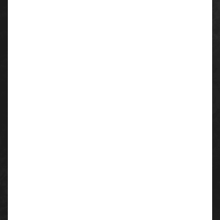
Acryl-Baumwoll-Winterhandschuhe mit
Naturkautschukbeschichtung
Material
Trägermaterial: 70% Acryl, 30% Polyester
Beschichtung: Naturkautschuk
Farbe
orange/braun
Normen
PSA Kategorie 2
EN 388, EN 511
Größe
7 - 11
Verpackungseinheit
72 Paar
Eigenschaften