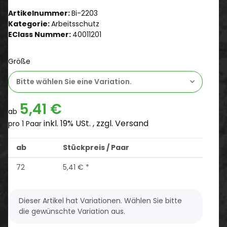
Artikelnummer:
Bi-2203
Kategorie:
Arbeitsschutz
EClass Nummer:
40011201
Größe
Bitte wählen Sie eine Variation.
5,41 €
ab
inkl. 19% USt. , zzgl.
Versand
pro 1 Paar
ab
Stückpreis / Paar
72
5,41 €
*
x
Dieser Artikel hat Variationen. Wählen Sie bitte
die gewünschte Variation aus.