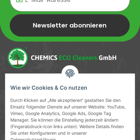
Newsletter abonnieren
Newsletter Newsletter abonnieren
Service-Hotline
Wie wir Cookies & Co nutzen
09372 / 70 80 90
Durch Klicken auf „Alle akzeptieren“ gestatten Sie den
Mo-Fr, 09:00-12:00 | 13:00-17:00 Uhr
Einsatz folgender Dienste auf unserer Website: YouTube,
Vimeo, Google Analytics, Google Ads, Google Tag
Hinter den Straßenäckern 11-13
Manager. Sie können die Einstellung jederzeit ändern
63906 Erlenbach
(Fingerabdruck-Icon links unten). Weitere Details finden
Sie unter
Konfigurieren
und in unserer
info@chemics.eu
Datenschutzerklärung
.