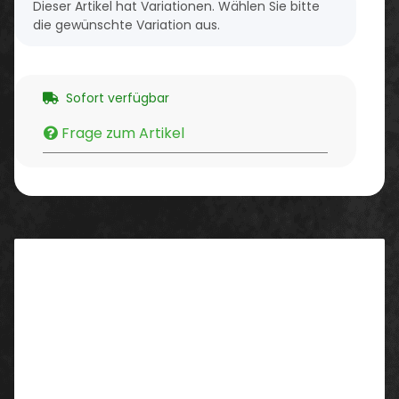
x
Dieser Artikel hat Variationen. Wählen Sie bitte
die gewünschte Variation aus.
Sofort verfügbar
Frage zum Artikel
Beschreibung
Eigenschaften:
Obermaterial aus weichem weißem Leder mit
schwarzen Applikationen
Innenfutter aus weißem Leder
Schuhzunge aus weißem Leder