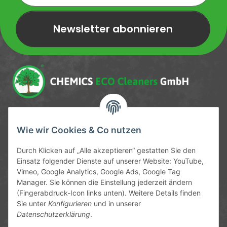
Newsletter abonnieren
Newsletter Newsletter abonnieren
Service-Hotline
Wie wir Cookies & Co nutzen
09372 / 70 80 90
Durch Klicken auf „Alle akzeptieren“ gestatten Sie den
Mo-Fr, 09:00-12:00 | 13:00-17:00 Uhr
Einsatz folgender Dienste auf unserer Website: YouTube,
Vimeo, Google Analytics, Google Ads, Google Tag
Hinter den Straßenäckern 11-13
Manager. Sie können die Einstellung jederzeit ändern
63906 Erlenbach
(Fingerabdruck-Icon links unten). Weitere Details finden
Sie unter
Konfigurieren
und in unserer
info@chemics.eu
Datenschutzerklärung
.