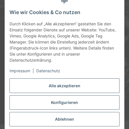
Service-Hotline
Wie wir Cookies & Co nutzen
09372 / 70 80 90
Durch Klicken auf „Alle akzeptieren“ gestatten Sie den
Mo-Fr, 09:00-12:00 | 13:00-17:00 Uhr
Einsatz folgender Dienste auf unserer Website: YouTube,
Vimeo, Google Analytics, Google Ads, Google Tag
Hinter den Straßenäckern 11-13
Manager. Sie können die Einstellung jederzeit ändern
63906 Erlenbach
(Fingerabdruck-Icon links unten). Weitere Details finden
Sie unter
Konfigurieren
und in unserer
info@chemics.eu
Datenschutzerklärung
.
Impressum
|
Datenschutz
Alle akzeptieren
Informationen
Gesetzliche Informationen
Konfigurieren
* Alle Preise inkl. gesetzlicher USt., zzgl.
Versand
und ggf.
Nachnahmegebühren, wenn nicht anders angegeben.
Ablehnen