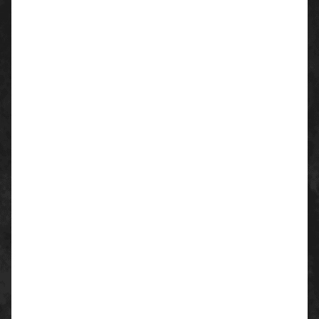
Schaft:
Weiches, gelochtes Veloursleder und super-
atmungsaktives Mesh; PUSpitzenschutz
Futter:
Atmungsaktives Wingtex® Innenfutter mit
Belüftungskanälen
Sicherheitskappe:
Compotoe
Durchtrittsicherheit:
Save & Flex PLUS
Fußbett:
New ErgoDry
Zwischensohle:
Weicher PU-Schaum
Sohle:
Kompaktes PU, abriebfest, ölabweisend,
rutschfest und antistatisch
Einsatzgebiete:
Arbeiter, Logistik, Automobilindustrie
Größen:
35-48
Farbe:
anthrazit/grau
Weite:
Natural Confort 11 Mondopoint