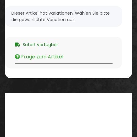
x
Dieser Artikel hat Variationen. Wählen Sie bitte
die gewünschte Variation aus.
Sofort verfügbar
Frage zum Artikel
Beschreibung
Eigenschaften:
Bequeme Arbeitsschuhe der Schutzklasse S1PS
FO SR mit super-atmungsaktivem Mesh-