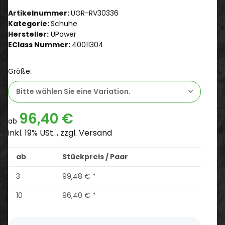
Artikelnummer:
UGR-RV30336
Kategorie:
Schuhe
Hersteller:
UPower
EClass Nummer:
40011304
Größe:
Bitte wählen Sie eine Variation.
96,40 €
ab
inkl. 19% USt. , zzgl.
Versand
ab
Stückpreis / Paar
3
99,48 €
*
10
96,40 €
*