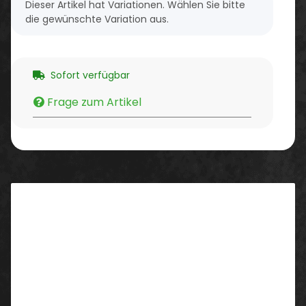
x
Dieser Artikel hat Variationen. Wählen Sie bitte
die gewünschte Variation aus.
Sofort verfügbar
Frage zum Artikel
Beschreibung
Eigenschaften:
Gary ist eine Sicherheitssandale, die dem
Bedürfnis nach Leichtigkeit und Komfort
gerecht wird, ohne dabei die Notwendigkeit zu
vergessen, stets maximalen Schutz zu