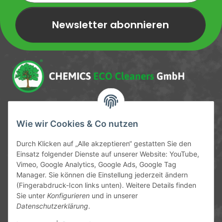
Newsletter abonnieren
Newsletter Newsletter abonnieren
Service-Hotline
Wie wir Cookies & Co nutzen
09372 / 70 80 90
Durch Klicken auf „Alle akzeptieren“ gestatten Sie den
Mo-Fr, 09:00-12:00 | 13:00-17:00 Uhr
Einsatz folgender Dienste auf unserer Website: YouTube,
Vimeo, Google Analytics, Google Ads, Google Tag
Hinter den Straßenäckern 11-13
Manager. Sie können die Einstellung jederzeit ändern
63906 Erlenbach
(Fingerabdruck-Icon links unten). Weitere Details finden
Sie unter
Konfigurieren
und in unserer
info@chemics.eu
Datenschutzerklärung
.