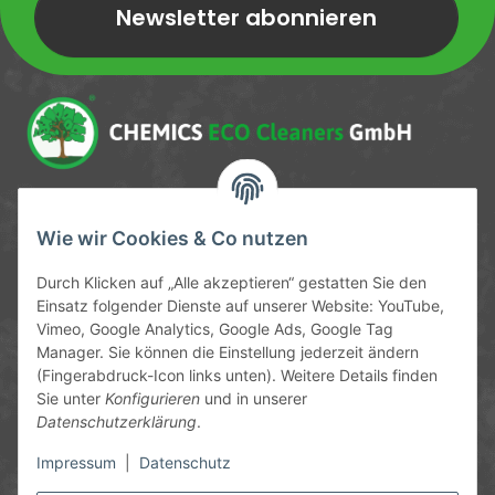
Newsletter abonnieren
Newsletter Newsletter abonnieren
Service-Hotline
Wie wir Cookies & Co nutzen
09372 / 70 80 90
Durch Klicken auf „Alle akzeptieren“ gestatten Sie den
Mo-Fr, 09:00-12:00 | 13:00-17:00 Uhr
Einsatz folgender Dienste auf unserer Website: YouTube,
Vimeo, Google Analytics, Google Ads, Google Tag
Hinter den Straßenäckern 11-13
Manager. Sie können die Einstellung jederzeit ändern
63906 Erlenbach
(Fingerabdruck-Icon links unten). Weitere Details finden
Sie unter
Konfigurieren
und in unserer
info@chemics.eu
Datenschutzerklärung
.
Impressum
|
Datenschutz