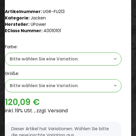
Artikelnummer:
UGR-FU213
Kategorie:
Jacken
Hersteller:
UPower
EClass Nummer:
40010101
Farbe:
Bitte wählen Sie eine Variation.
Größe:
Bitte wählen Sie eine Variation.
120,09 €
inkl. 19% USt. , zzgl.
Versand
x
Dieser Artikel hat Variationen. Wählen Sie bitte
die gewünschte Variation aus.