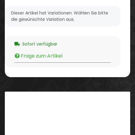
x
Dieser Artikel hat Variationen. Wählen Sie bitte
die gewünschte Variation aus.
Sofort verfügbar
Frage zum Artikel
Beschreibung
Überlegen in allen Disziplinen. Die innovative
Sicherheitsschuhserie uvex 2 in den Schutzklassen S3
und S1 P scheut keine Herausforderung: Optimale
Dämpfung, ergonomische Passform, geringes