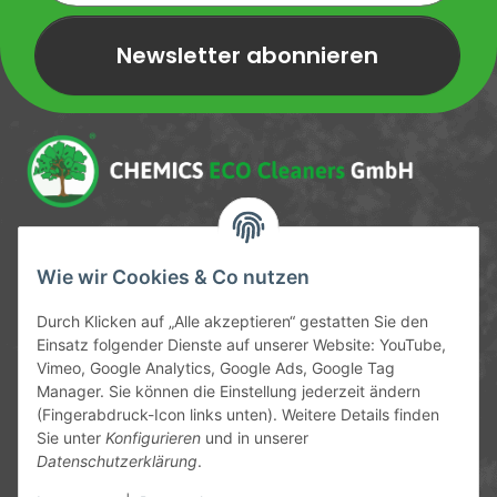
Newsletter abonnieren
Newsletter Newsletter abonnieren
Service-Hotline
Wie wir Cookies & Co nutzen
09372 / 70 80 90
Durch Klicken auf „Alle akzeptieren“ gestatten Sie den
Mo-Fr, 09:00-12:00 | 13:00-17:00 Uhr
Einsatz folgender Dienste auf unserer Website: YouTube,
Vimeo, Google Analytics, Google Ads, Google Tag
Hinter den Straßenäckern 11-13
Manager. Sie können die Einstellung jederzeit ändern
63906 Erlenbach
(Fingerabdruck-Icon links unten). Weitere Details finden
Sie unter
Konfigurieren
und in unserer
info@chemics.eu
Datenschutzerklärung
.