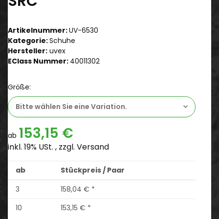
SRC
Artikelnummer:
UV-6530
Kategorie:
Schuhe
Hersteller:
uvex
EClass Nummer:
40011302
Größe:
Bitte wählen Sie eine Variation.
153,15 €
ab
inkl. 19% USt. , zzgl.
Versand
ab
Stückpreis / Paar
3
158,04 €
*
10
153,15 €
*