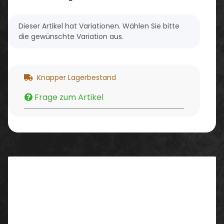
x
Dieser Artikel hat Variationen. Wählen Sie bitte
die gewünschte Variation aus.
Knapper Lagerbestand
Frage zum Artikel
Beschreibung
Sportliche, multifunktionale Sicherheitsschuhe
Besonders leichtgewichtig und flexibel
100% metallfreie uvex xenova