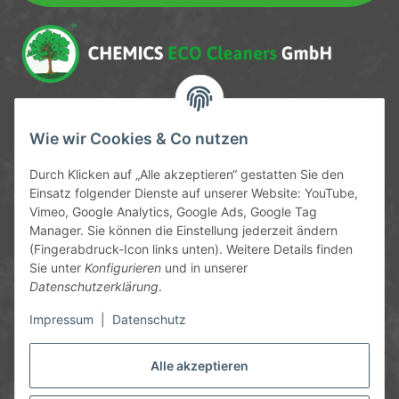
Service-Hotline
Wie wir Cookies & Co nutzen
09372 / 70 80 90
Durch Klicken auf „Alle akzeptieren“ gestatten Sie den
Mo-Fr, 09:00-12:00 | 13:00-17:00 Uhr
Einsatz folgender Dienste auf unserer Website: YouTube,
Vimeo, Google Analytics, Google Ads, Google Tag
Hinter den Straßenäckern 11-13
Manager. Sie können die Einstellung jederzeit ändern
63906 Erlenbach
(Fingerabdruck-Icon links unten). Weitere Details finden
Sie unter
Konfigurieren
und in unserer
info@chemics.eu
Datenschutzerklärung
.
Impressum
|
Datenschutz
Alle akzeptieren
Informationen