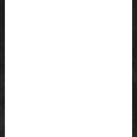
auswechselbares antistatisches Komfortfußbett
mit Feuchtigkeitstransportsystem und zusätzlicher
Fersen- und Vorfußdämpfung
weich gepolsterte Lasche und Kragen
die Größen 35 bis 40 werden über einen
Damenleisten hergestellt
Material/Ausstattung:
außerordentlicher Tragekomfort, zu dem ein neu
entwickelter Leisten ebenso beiträgt wie die
klimaoptimierten, atmungsaktiven Materialien
Sicherheitshalbschuh erfüllt ESD-Vorgaben mit
Ableitwiderstand kleiner 35 Megaohm
Einsatzgebiete:
mittlere Anwendungen
Farbe:
schwarz
Größen / Weiten: