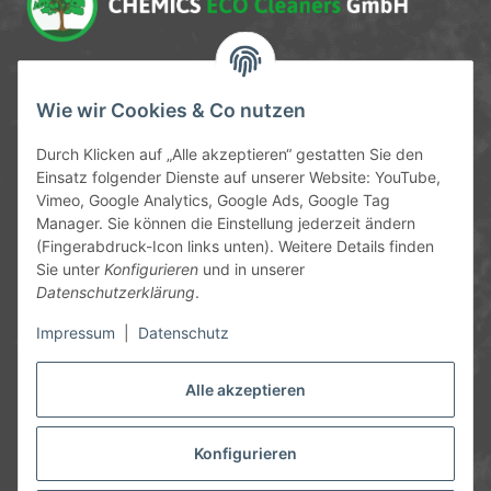
Service-Hotline
Wie wir Cookies & Co nutzen
09372 / 70 80 90
Durch Klicken auf „Alle akzeptieren“ gestatten Sie den
Mo-Fr, 09:00-12:00 | 13:00-17:00 Uhr
Einsatz folgender Dienste auf unserer Website: YouTube,
Vimeo, Google Analytics, Google Ads, Google Tag
Hinter den Straßenäckern 11-13
Manager. Sie können die Einstellung jederzeit ändern
63906 Erlenbach
(Fingerabdruck-Icon links unten). Weitere Details finden
Sie unter
Konfigurieren
und in unserer
info@chemics.eu
Datenschutzerklärung
.
Impressum
|
Datenschutz
Alle akzeptieren
Informationen
Gesetzliche Informationen
Konfigurieren
* Alle Preise inkl. gesetzlicher USt., zzgl.
Versand
und ggf.