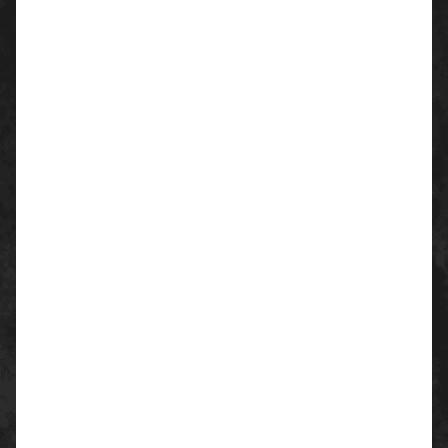
Weichmachern und anderen
lackbenetzungsstörenden Substanzen
doppelter längenverstellbarer Klettverschluss
für orthopädische Zurichtungen und Einlagen uvex
medicare geeignet
Farbe:
schwarz, lime
Schutz-Merkmale:
Schutzklasse S1 nach EN ISO 20345:2011 mit
Zusatzkennzeichnung für sehr gute Rutschhemmung
(SRC)
erfüllt die ESD-Vorgabe mit Ableitwiderstand kleiner
35 Megaohm
100 % metallfreie uvex xenova®-Zehenschutzkappe –
kompakt, anatomisch geformt, mit guter
Seitenstabilität und thermisch nicht leitend
ergonomisch gestaltete Laufsohle aus Zweidichten-
Polyurethan mit sehr guter Rutschhemmung