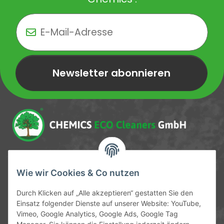
Newsletter abonnieren
Newsletter Newsletter abonnieren
Service-Hotline
Wie wir Cookies & Co nutzen
09372 / 70 80 90
Durch Klicken auf „Alle akzeptieren“ gestatten Sie den
Mo-Fr, 09:00-12:00 | 13:00-17:00 Uhr
Einsatz folgender Dienste auf unserer Website: YouTube,
Vimeo, Google Analytics, Google Ads, Google Tag
Hinter den Straßenäckern 11-13