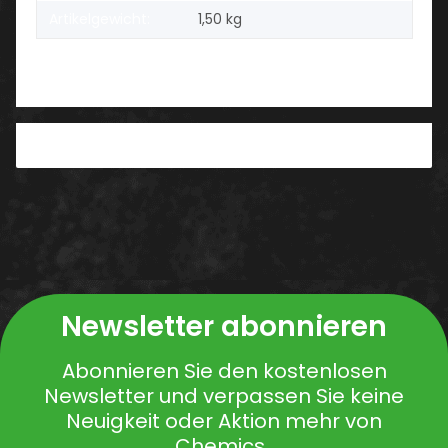
Artikelgewicht:
1,50
kg
PDF
Newsletter abonnieren
Abonnieren Sie den kostenlosen
Newsletter und verpassen Sie keine
Neuigkeit oder Aktion mehr von
Chemics .