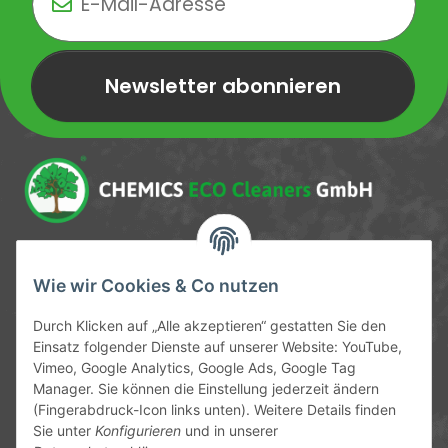
Newsletter abonnieren
Newsletter Newsletter abonnieren
Service-Hotline
Wie wir Cookies & Co nutzen
09372 / 70 80 90
Durch Klicken auf „Alle akzeptieren“ gestatten Sie den
Mo-Fr, 09:00-12:00 | 13:00-17:00 Uhr
Einsatz folgender Dienste auf unserer Website: YouTube,
Vimeo, Google Analytics, Google Ads, Google Tag
Hinter den Straßenäckern 11-13
Manager. Sie können die Einstellung jederzeit ändern
63906 Erlenbach
(Fingerabdruck-Icon links unten). Weitere Details finden
Sie unter
Konfigurieren
und in unserer