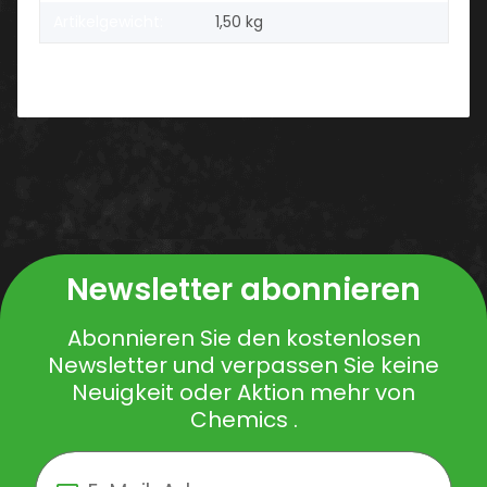
Artikelgewicht:
1,50
kg
Newsletter abonnieren
Abonnieren Sie den kostenlosen
Newsletter und verpassen Sie keine
Neuigkeit oder Aktion mehr von
Chemics .