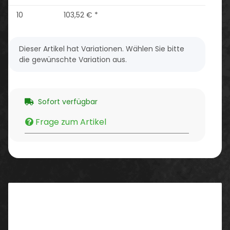
10
103,52 €
*
x
Dieser Artikel hat Variationen. Wählen Sie bitte
die gewünschte Variation aus.
Sofort verfügbar
Frage zum Artikel
Beschreibung
Überlegen in allen Disziplinen. Die innovative