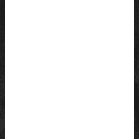
Farbe
schwarz, orange
Größen/Weiten
35-52 / W10-14
Schutz-Merkmale
Schutzklasse S3 nach EN ISO 20345:2011 mit
Zusatzkennzeichnung für sehr gute Rutschhemmung
(SRC)
erfüllt die ESD-Vorgabe mit Ableitwiderstand kleiner
35 Megaohm
100 % metallfreie uvex xenova®-Zehenschutzkappe
und metallfreie durchtritthemmende uvex xenova®-
Zwischensohle – kompakt, anatomisch geformt, mit
guter Seitenstabilität und thermisch nicht leitend
ergonomisch gestaltete Laufsohle aus Zweidichten-
Polyurethan mit grober, selbstreinigender Profilierung
und TPU-Einsätzen – sehr gute Rutschhemmung
sicherer Stand auch auf Leitern aufgrund des