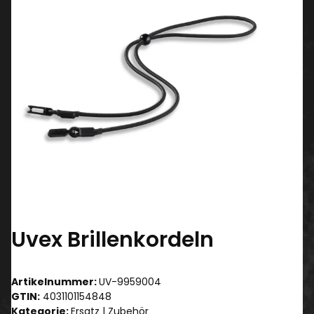
Uvex Brillenkordeln
Artikelnummer:
UV-9959004
GTIN:
4031101154848
Kategorie:
Ersatz | Zubehör