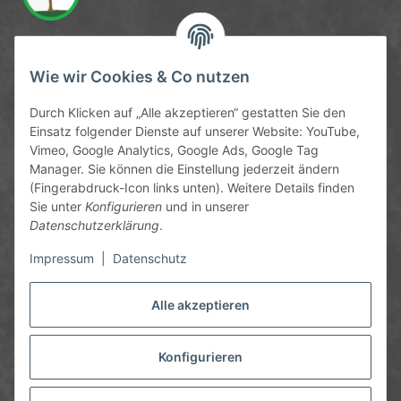
Service-Hotline
Wie wir Cookies & Co nutzen
09372 / 70 80 90
Durch Klicken auf „Alle akzeptieren“ gestatten Sie den
Mo-Fr, 09:00-12:00 | 13:00-17:00 Uhr
Einsatz folgender Dienste auf unserer Website: YouTube,
Vimeo, Google Analytics, Google Ads, Google Tag
Hinter den Straßenäckern 11-13
Manager. Sie können die Einstellung jederzeit ändern
63906 Erlenbach
(Fingerabdruck-Icon links unten). Weitere Details finden
Sie unter
Konfigurieren
und in unserer
info@chemics.eu
Datenschutzerklärung
.
Impressum
|
Datenschutz
Alle akzeptieren
Informationen
Gesetzliche Informationen
Konfigurieren
* Alle Preise inkl. gesetzlicher USt., zzgl.
Versand
und ggf.
Nachnahmegebühren, wenn nicht anders angegeben.