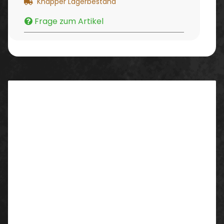
Knapper Lagerbestand
Frage zum Artikel
Beschreibung
Nappaleder-Schutzhandschuh – Top Grade 7100
Hochwertiger, geschmeidiger
Nappalederschutzhandschuh.
Eigenschaften:
- sehr gutes Tastgefühl
- weiches, geschmeidiges und dünnes Leder
- sehr guter Tragekomfort
- gleichbleibende Lederqualität
- Unterarmschutz durch lange
Stulpe Anwendungsbereiche: Handwerk,