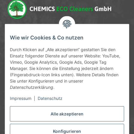
Service-Hotline
Wie wir Cookies & Co nutzen
09372 / 70 80 90
Durch Klicken auf „Alle akzeptieren“ gestatten Sie den
Mo-Fr, 09:00-12:00 | 13:00-17:00 Uhr
Einsatz folgender Dienste auf unserer Website: YouTube,
Vimeo, Google Analytics, Google Ads, Google Tag
Hinter den Straßenäckern 11-13
Manager. Sie können die Einstellung jederzeit ändern
63906 Erlenbach
(Fingerabdruck-Icon links unten). Weitere Details finden
Sie unter
Konfigurieren
und in unserer
info@chemics.eu
Datenschutzerklärung
.
Impressum
|
Datenschutz
Alle akzeptieren
Informationen
Gesetzliche Informationen
Konfigurieren