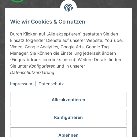
Service-Hotline
Wie wir Cookies & Co nutzen
09372 / 70 80 90
Durch Klicken auf „Alle akzeptieren“ gestatten Sie den
Mo-Fr, 09:00-12:00 | 13:00-17:00 Uhr
Einsatz folgender Dienste auf unserer Website: YouTube,
Vimeo, Google Analytics, Google Ads, Google Tag
Hinter den Straßenäckern 11-13
Manager. Sie können die Einstellung jederzeit ändern
63906 Erlenbach
(Fingerabdruck-Icon links unten). Weitere Details finden
Sie unter
Konfigurieren
und in unserer
info@chemics.eu
Datenschutzerklärung
.
Impressum
|
Datenschutz
Alle akzeptieren
Informationen
Gesetzliche Informationen
Konfigurieren
* Alle Preise inkl. gesetzlicher USt., zzgl.
Versand
und ggf.
Nachnahmegebühren, wenn nicht anders angegeben.
Ablehnen