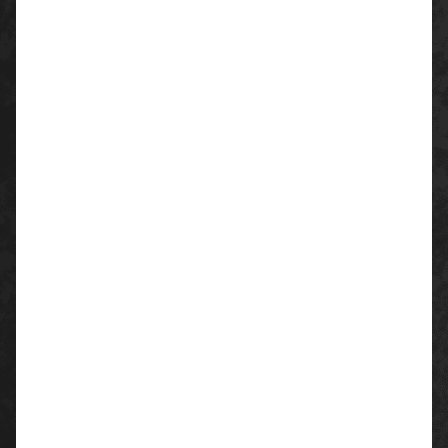
Beschreibung:
Vollmaske BLS ohne Filter
beschlagfreie Panorama-Sichtscheibe
mit Standard-Rundgewindeanschluss nach EN
148-1
2 Ausatemventile
5-Punkt-Bebänderung
Material:
thermoplastisches Gummi (EPDM)
Panorama-Sichtscheibe aus Polycarbonat
Farbe:
schwarz/grün
Größe:
Einheitsgröße
Normen:
EN 136 Klasse 2
Verpackungseinheit: