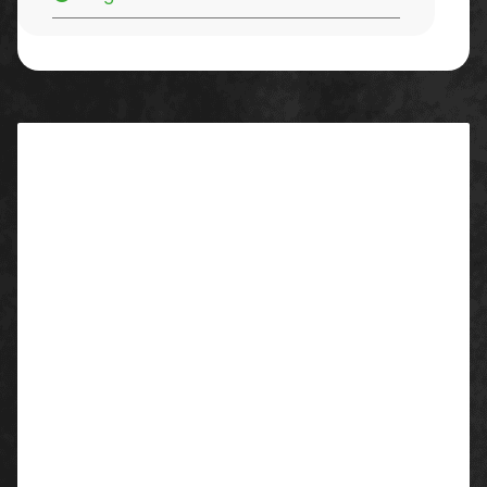
Beschreibung
Eigenschaften/ Ausstattung:
Bindebänder aus Oberstoff
ca. 45 x 80 cm (Länge x Breite)
Material:
65% Polyester
35% Baumwolle
Flächengewicht: 215 g/m²
Farben: