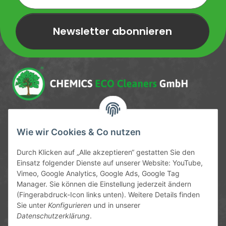
Newsletter abonnieren
Newsletter Newsletter abonnieren
Service-Hotline
Wie wir Cookies & Co nutzen
09372 / 70 80 90
Durch Klicken auf „Alle akzeptieren“ gestatten Sie den
Mo-Fr, 09:00-12:00 | 13:00-17:00 Uhr
Einsatz folgender Dienste auf unserer Website: YouTube,
Vimeo, Google Analytics, Google Ads, Google Tag
Hinter den Straßenäckern 11-13
Manager. Sie können die Einstellung jederzeit ändern
63906 Erlenbach
(Fingerabdruck-Icon links unten). Weitere Details finden
Sie unter
Konfigurieren
und in unserer
info@chemics.eu
Datenschutzerklärung
.