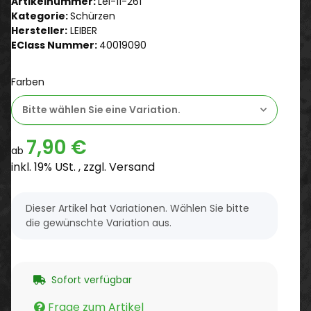
Artikelnummer:
Lei-11-261
Kategorie:
Schürzen
Hersteller:
LEIBER
EClass Nummer:
40019090
Farben
Bitte wählen Sie eine Variation.
7,90 €
ab
inkl. 19% USt. , zzgl.
Versand
x
Dieser Artikel hat Variationen. Wählen Sie bitte
die gewünschte Variation aus.
Sofort verfügbar
Frage zum Artikel