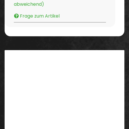
abweichend)
Frage zum Artikel
Beschreibung
Professioneller Wassersauger in stabiler
Structofoam-Bauweise mit
zwei
leistungsstarkem 2-
stufigen Bypass-Hochleistungsmotoren für eine
schnelle und effektive Absaugung. Im Lieferumfang
enthalten ist das professionelle Zubehörset BS7 mit
robusten Edelstahlrohren, trittfestem Saugschlauch
und Wassersaugdüse.
• Zwei leistungsstarke 2-stufige
Hochleistungsmotoren