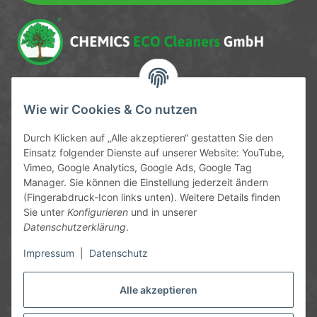
Service-Hotline
Wie wir Cookies & Co nutzen
09372 / 70 80 90
Durch Klicken auf „Alle akzeptieren“ gestatten Sie den
Mo-Fr, 09:00-12:00 | 13:00-17:00 Uhr
Einsatz folgender Dienste auf unserer Website: YouTube,
Vimeo, Google Analytics, Google Ads, Google Tag
Hinter den Straßenäckern 11-13
Manager. Sie können die Einstellung jederzeit ändern
63906 Erlenbach
(Fingerabdruck-Icon links unten). Weitere Details finden
Sie unter
Konfigurieren
und in unserer
info@chemics.eu
Datenschutzerklärung
.
Impressum
|
Datenschutz
Alle akzeptieren
Informationen
Gesetzliche Informationen