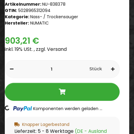
Artikelnummer:
NU-838378
GTIN:
5028965312094
Kategorie:
Nass- / Trockensauger
Hersteller:
NUMATIC
903,21 €
inkl. 19% USt. , zzgl.
Versand
Stück
ding...
Komponenten werden geladen ...
Knapper Lagerbestand
Lieferzeit:
5 - 8 Werktage
(DE - Ausland