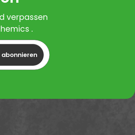
nd verpassen
Chemics .
r abonnieren