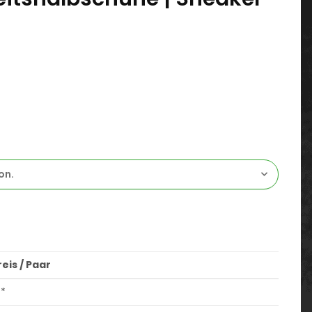
on.
eis / Paar
*