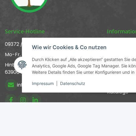
Service-Hotline
Informati
09372 / 70 80 90
Über uns ᐅ 
Wie wir Cookies & Co nutzen
Mo-Fr, 09:00-12:00 | 13:00-17:00 Uhr
Kontakt
Durch Klicken auf „Alle akzeptieren“ gestatten Sie 
Hinter den Straßenäckern 11-13
Analytics, Google Ads, Google Tag Manager. Sie könn
Versandinf
63906 Erlenbach
Weitere Details finden Sie unter
Konfigurieren
und in
Newsletter
Impressum
|
Datenschutz
info@chemics.eu
Kataloge
* Alle Preise inkl. gesetzli