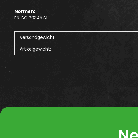
Normen:
EN ISO 20345 S1
Produkteigenschaft
Wert
Versandgewicht:
Artikelgewicht:
Ne