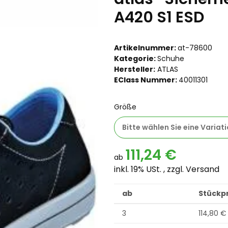
A420 S1 ESD
Artikelnummer:
at-78600
Kategorie:
Schuhe
Hersteller:
ATLAS
EClass Nummer:
40011301
Größe
Bitte wählen Sie eine Variati
111,24 €
ab
inkl. 19% USt. , zzgl.
Versand
ab
Stückpr
3
114,80 €