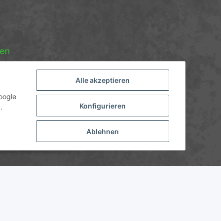
nen
Alle akzeptieren
oogle
Konfigurieren
.
Ablehnen
nicht anders angegeben.
JTL-Shop
Powered by