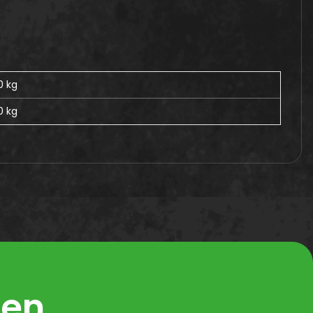
0 kg
0
kg
ren