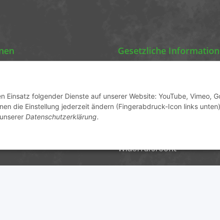
onen
Gesetzliche Informatio
Chemics Eco Cleaners
Datenschutz
AGB
den Einsatz folgender Dienste auf unserer Website: YouTube, Vimeo, G
en die Einstellung jederzeit ändern (Fingerabdruck-Icon links unten)
ormationen
Sitemap
 unserer
Datenschutzerklärung
.
Impressum
Widerrufsrecht
cher USt., zzgl.
Versand
und ggf. Nachnahmegebühren, wenn 