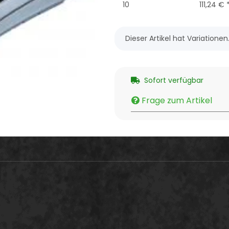
10
111,24 €
x
Dieser Artikel hat Variatione
Sofort verfügbar
Frage zum Artikel